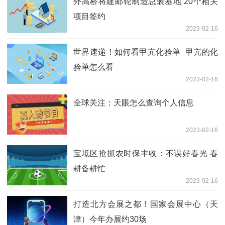
外高桥将建邮轮制造总装基地 20个相关
项目签约
2023-02-16
世界速递！如何看甲亢化验单_甲亢的化
验单怎么看
2023-02-16
全球关注：天眼怎么查询个人信息
2023-02-16
宝坻区抢抓农时保丰收：不误好春光 春
耕备耕忙
2023-02-16
打造北方会展之都！国家会展中心（天
津）今年办展约30场