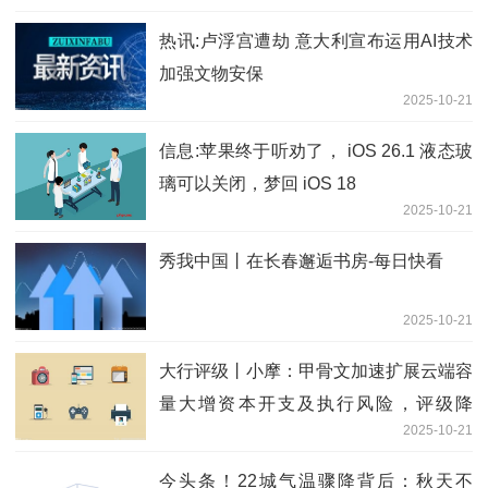
热讯:卢浮宫遭劫 意大利宣布运用AI技术
加强文物安保
2025-10-21
信息:苹果终于听劝了， iOS 26.1 液态玻
璃可以关闭，梦回 iOS 18
2025-10-21
秀我中国丨在长春邂逅书房-每日快看
2025-10-21
大行评级丨小摩：甲骨文加速扩展云端容
量大增资本开支及执行风险，评级降
2025-10-21
至“中性”
今头条！22城气温骤降背后：秋天不