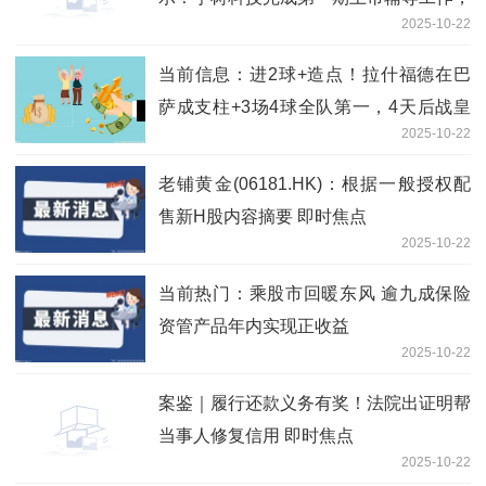
2025-10-22
多只概念股获资金关注
当前信息：进2球+造点！拉什福德在巴
萨成支柱+3场4球全队第一，4天后战皇
2025-10-22
马
老铺黄金(06181.HK)：根据一般授权配
售新H股内容摘要 即时焦点
2025-10-22
当前热门：乘股市回暖东风 逾九成保险
资管产品年内实现正收益
2025-10-22
案鉴｜履行还款义务有奖！法院出证明帮
当事人修复信用 即时焦点
2025-10-22