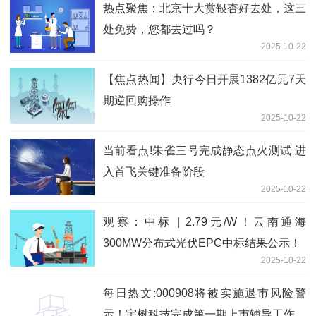
热点聚焦：北京十大赏银杏好去处，这三
处免费，您都去过吗？
2025-10-22
【焦点热闻】央行今日开展1382亿元7天
期逆回购操作
2025-10-22
当前看点!朱雀三号完成静态点火测试 进
入首飞关键准备阶段
2025-10-22
观察：中标 | 2.79元/W！云南通海
300MW分布式光伏EPC中标结果公示！
2025-10-22
每日热文:000908将被实施退市风险警
示！宇树科技完成第一期上市辅导工作，