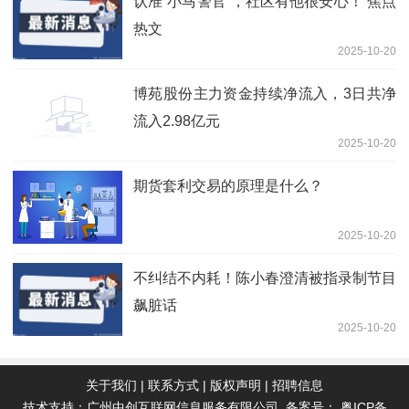
认准“小马警官”，社区有他很安心！ 焦点
热文
2025-10-20
博苑股份主力资金持续净流入，3日共净
流入2.98亿元
2025-10-20
期货套利交易的原理是什么？
2025-10-20
不纠结不内耗！陈小春澄清被指录制节目
飙脏话
2025-10-20
关于我们
|
联系方式
|
版权声明
|
招聘信息
技术支持：广州中创互联网信息服务有限公司 备案号：
粤ICP备