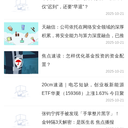
仅“迟到”，还要“早退”？
2025-10-21
天融信：公司依托在网络安全领域的深厚
积累，将安全能力与算力深度融合，已推
2025-10-21
出智算云平台、智算一体机等系列产品
独家
焦点速读：怎样优化基金投资的资金配
置？
2025-10-21
20cm速递｜电芯短缺，创业板新能源
ETF华夏（159368）上涨1.63% 今日聚
2025-10-21
焦
张钧宁挥手被发现「手掌整片黑字」！
金钟隔3天解密：是医生名 焦点播报