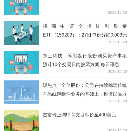
2025-10-20
招商中证全指红利质量
ETF（159209）：27日每份分红0.003元
2025-10-20
新要闻
东土科技：筹划发行股份购买资产事项
预计10个交易日内披露方案 每日讯息
2025-10-20
观热点：全信股份：公司在持续稳定传统
军品线缆组件业务的基础上，推进民品业
2025-10-20
务市场，同时依托在FC网络上的优势，
积极推进网络与计算集成领域解决方案
杰富瑞上调甲骨文目标价至400美元
2025-10-20