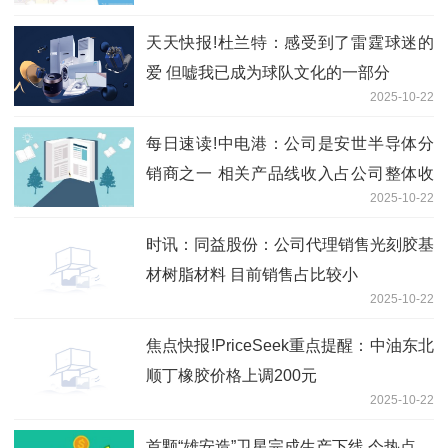
天天快报!杜兰特：感受到了雷霆球迷的
爱 但嘘我已成为球队文化的一部分
2025-10-22
每日速读!中电港：公司是安世半导体分
销商之一 相关产品线收入占公司整体收
2025-10-22
入比例较小
时讯：同益股份：公司代理销售光刻胶基
材树脂材料 目前销售占比较小
2025-10-22
焦点快报!PriceSeek重点提醒：中油东北
顺丁橡胶价格上调200元
2025-10-22
首颗“雄安造”卫星完成生产下线 今热点