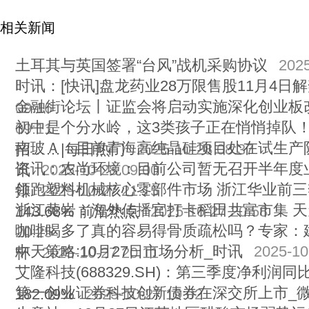
相关新闻
土耳其与英国签署“台风”战机采购协议
2025
时讯：[快讯]盘龙药业28万限售股11月4日
金融街论坛丨证监会将启动实施深化创业板
09:16
初中是个分水岭，这3类孩子正在悄悄掉队！
09:11
南玻Ａ：目前青海高纯晶硅项目处在试生产
招……|每日热门
2025-10-28 08:37
资讯：农尚环境：目前公司暂无召开半年度
讯
2025-10-28 09:00
领跑塑料机械核心零部件市场 浙江华业前
排
2025-10-27 21:15
浙江黄岩：海外传播官打卡稻田共富市集 
143.68% 前沿热点
2025-10-27 20:58
咖啡喝多了真的容易得骨质疏松吗？专家：
20:25
中天策略:10月27日市场分析_时讯
2025-10
杯
2025-10-27 20:11
艾隆科技(688329.SH)：第三季度净利润同
第一创业证券科技创新债券在深交所上市_
182.09%
2025-10-27 19:02