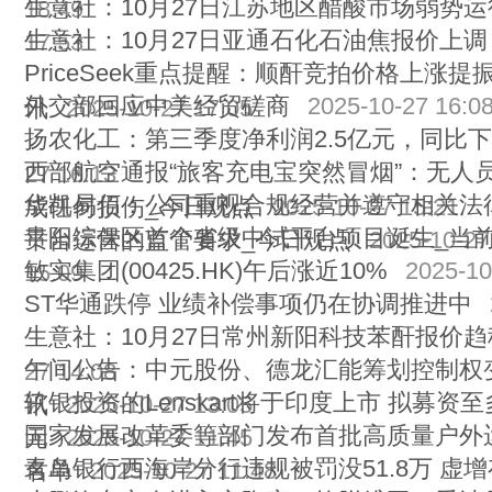
生意社：10月27日江苏地区醋酸市场弱势运
18:49
生意社：10月27日亚通石化石油焦报价上调
17:53
PriceSeek重点提醒：顺酐竞拍价格上涨提
外交部回应中美经贸磋商
2025-10-27 16:0
讯
2025-10-27 17:05
扬农化工：第三季度净利润2.5亿元，同比下降
西部航空通报“旅客充电宝突然冒烟”：无人
27 16:13
华凯易佰：公司重视合规经营并遵守相关法
成任何损伤_今日观点
2025-10-27 15:21
贵阳综保区首个省级中试平台项目诞生_当
平台运营的监管要求_今日观点
2025-10-27
敏实集团(00425.HK)午后涨近10%
2025-10
15:09
ST华通跌停 业绩补偿事项仍在协调推进中
生意社：10月27日常州新阳科技苯酐报价趋
午间公告：中元股份、德龙汇能筹划控制权
27 14:08
软银投资的Lenskart将于印度上市 拟募资至多
讯
2025-10-27 13:05
国家发展改革委等部门发布首批高质量户外
元
2025-10-27 11:45
青岛银行西海岸分行违规被罚没51.8万 虚
名单
2025-10-27 11:48