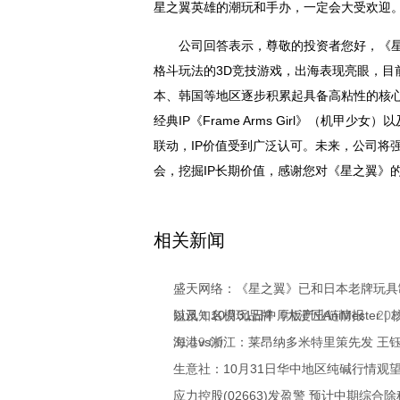
星之翼英雄的潮玩和手办，一定会大受欢迎
公司回答表示，尊敬的投资者您好，《星
格斗玩法的3D竞技游戏，出海表现亮眼，目
本、韩国等地区逐步积累起具备高粘性的核
经典IP《Frame Arms Girl》（机甲少女
联动，IP价值受到广泛认可。未来，公司将强
会，挖掘IP长期价值，感谢您对《星之翼》
关键词：
财经频道
财经资讯
相关新闻
盛天网络：《星之翼》已和日本老牌玩具制造商
以及知名模玩品牌《大漫匠AniMester
短讯！10月31日中厚板产业链情报
202
31 19:00
海港vs浙江：莱昂纳多米特里策先发 王钰
生意社：10月31日华中地区纯碱行情观望
应力控股(02663)发盈警 预计中期综合