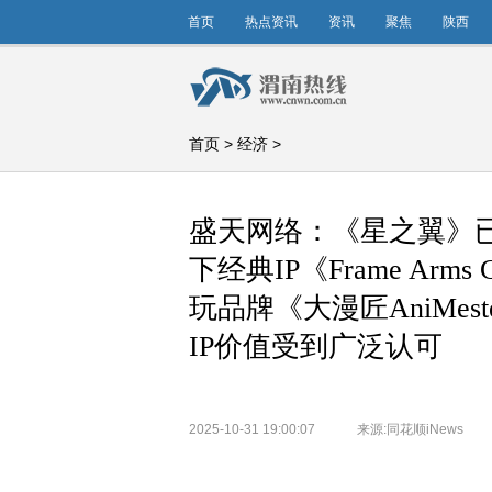
首页
热点资讯
资讯
聚焦
陕西
首页
>
经济
>
盛天网络：《星之翼》
下经典IP《Frame Ar
玩品牌《大漫匠AniMes
IP价值受到广泛认可
2025-10-31 19:00:07
来源:同花顺iNews