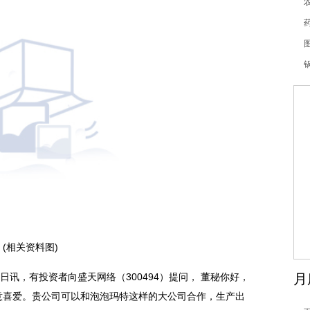
构》
同
锅
(相关资料图)
31日讯，有投资者向盛天网络（300494）提问， 董秘你好，
月
意喜爱。贵公司可以和泡泡玛特这样的大公司合作，生产出