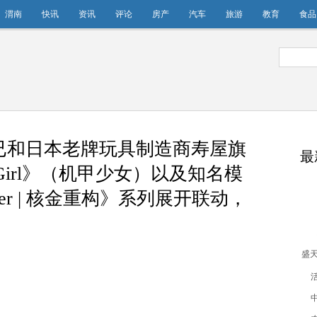
渭南
快讯
资讯
评论
房产
汽车
旅游
教育
食品
已和日本老牌玩具制造商寿屋旗
最
ms Girl》（机甲少女）以及知名模
ter | 核金重构》系列展开联动，
盛
和
屋
Ar
以
匠