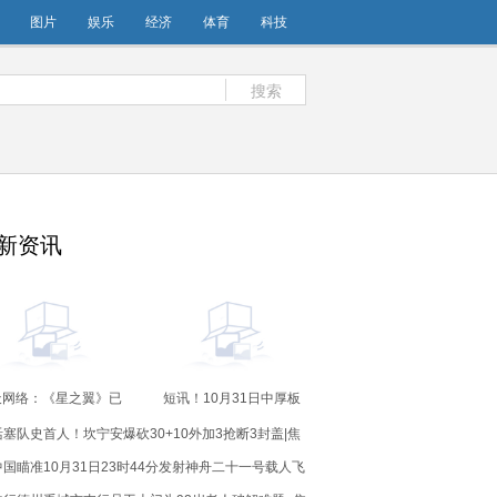
图片
娱乐
经济
体育
科技
搜索
新资讯
天网络：《星之翼》已
短讯！10月31日中厚板
日本老牌玩具制造商寿
产业链情报
活塞队史首人！坎宁安爆砍30+10外加3抢断3封盖|焦
旗下经典IP《Frame
ms Girl》（机甲少女）
点快报
中国瞄准10月31日23时44分发射神舟二十一号载人飞
及知名模玩品牌《大漫
AniMester | 核金重