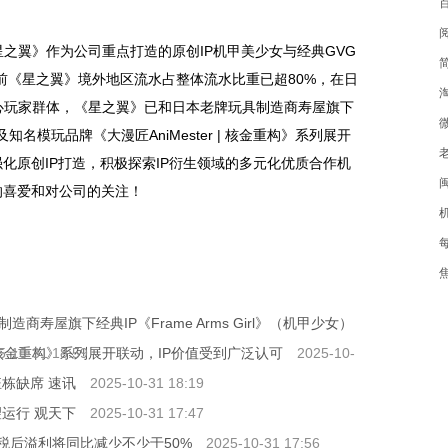
。
之翼》作为公司重点打造的原创IP机甲美少女与经典GVG
前《星之翼》境外地区流水占整体流水比重已超80%，在日
心玩家群体，《星之翼》已和日本老牌玩具制造商寿屋旗下
）以及知名模玩品牌《大漫匠AniMester | 核金重构》系列展开
化原创IP打造，积极探索IP衍生领域的多元化优质合作机
的喜爱和对公司的关注！
寿屋旗下经典IP《Frame Arms Girl》（机甲少女）
 | 核金重构》系列展开联动，IP价值受到广泛认可
5-10-31 18:59
2025-10-
栋缺席 速讯
2025-10-31 18:19
运行 观天下
2025-10-31 17:47
除税后溢利将同比减少不少于50%
2025-10-31 17:56