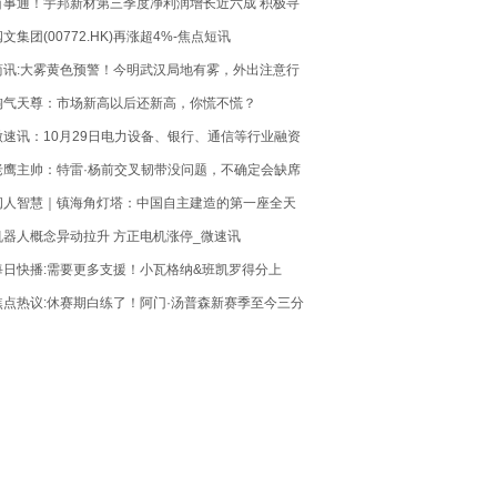
百事通！宇邦新材第三季度净利润增长近六成 积极寻
求新的业务方向
阅文集团(00772.HK)再涨超4%-焦点短讯
简讯:大雾黄色预警！今明武汉局地有雾，外出注意行
车安全！（附生活指南）
淘气天尊：市场新高以后还新高，你慌不慌？
微速讯：10月29日电力设备、银行、通信等行业融资
净买入额居前
老鹰主帅：特雷·杨前交叉韧带没问题，不确定会缺席
多久
闽人智慧｜镇海角灯塔：中国自主建造的第一座全天
候大型灯塔
机器人概念异动拉升 方正电机涨停_微速讯
每日快播:需要更多支援！小瓦格纳&班凯罗得分上
双，魔术仍遭活塞反超
焦点热议:休赛期白练了！阿门·汤普森新赛季至今三分
球10投0中