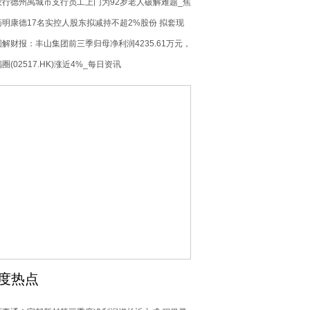
船
农行德州禹城市支行员工上门为92岁老人破解难题_焦
系列展开联动，IP价
值受到广泛认可
点快播
药明康德17名实控人股东拟减持不超2%股份 拟套现
63亿_速看料
图解财报：丰山集团前三季归母净利润4235.61万元，
比增长271.03%
圈(02517.HK)涨近4%_每日资讯
度热点