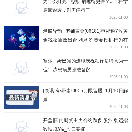
为什么打完 “飞机” 后睡得更香？3 个科学
原因说透，别再瞎猜了
2025-11-03
港股异动 | 老铺黄金(06181)重挫逾7% 黄
金税收新政出台 机构称黄金投机行为有
2025-11-03
望减少_视点
塞尔：姆巴佩的进球庆祝动作是特意为一
位11岁患病男孩准备的
2025-11-03
[快讯]有研硅74005万限售股11月10日解
禁
2025-11-03
开盘|国内期货主力合约跌多涨少 集运指
数跌超3%_今日要闻