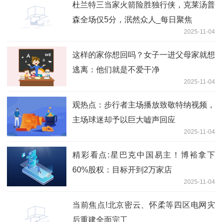
杜兰特三当家火箭险胜独行侠，克莱汤普
森全场仅5分，泯然众人_每日聚焦
2025-11-04
这样的家你想回吗？女子一进父母家就想
逃离：他们就是不爱干净
2025-11-04
观热点：步行者主场播放致敬特纳视频，
主场球迷却予以巨大嘘声回应
2025-11-04
精彩看点:星巴克中国易主！博裕拿下
60%股权：目标开到2万家店
2025-11-04
当前焦点!北京密云、怀柔等四区电网灾
后重建全面完工