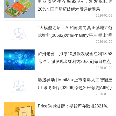
甲状腺癌生存率92.9%，复发率却达
20%？国产新药破解术后评估困局
2026-01-09
“大模型之后，AI如何走向真正落地?”范
式智能(06682)发布Phanthy平台 提出“垂
2026-01-09
直世界模型”新路径
泸州老窖：拟每10股派发现金红利13.58
元 合计派发现金红利约20亿元|每日焦点
2026-01-09
港股异动 | MiniMax上市引爆人工智能应
用 讯飞医疗(02506)涨超20%领跑AI医疗
2026-01-09
板块
PriceSeek提醒：期铅库存激增2321吨