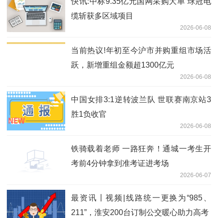
快讯:中标9.35亿元国网采购大单 球冠电
缆斩获多区域项目
2026-06-08
当前热议!年初至今沪市并购重组市场活
跃，新增重组金额超1300亿元
2026-06-08
中国女排3:1逆转波兰队 世联赛南京站3
胜1负收官
2026-06-08
铁骑载着老师 一路狂奔！通城一考生开
考前4分钟拿到准考证进考场
2026-06-07
最资讯丨视频|线路统一更换为“985、
211”，淮安200台订制公交暖心助力高考