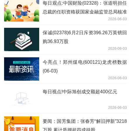
每日观点:中国财险(02328)：张道明担任
总裁的任职资格获国家金融监管总局核准
2026-06-03
保诚(02378)6月2日斥资396.26万英镑回
购36.93万股
2026-06-03
今亮点！郑州煤电(600121)龙虎榜数据
(06-03)
2026-06-03
每日视点!中际旭创成交额超400亿元
2026-06-03
要闻：国芳集团：张春芳“解旧押新”3218
万股 累计质押超四成持股