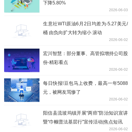
下降5.80%
2026-06-03
生意社WTI原油6月2日均差为-5.27美元/
桶 由负向扩大转为缩小 滚动
2026-06-02
宏川智慧：部分董事、高管拟增持公司股
份-精彩看点
2026-06-02
每日快报!豆包马上收费，最高一年5088
元，被网友骂惨了
2026-06-02
阳信县流坡坞镇开展“两癌”防治知识宣讲
暨“巾帼普法基层行”宣传活动|焦点短讯
2026-06-02