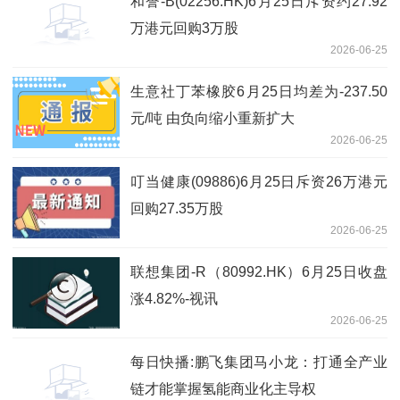
和誉-B(02256.HK)6月25日斥资约27.92
万港元回购3万股
2026-06-25
生意社丁苯橡胶6月25日均差为-237.50
元/吨 由负向缩小重新扩大
2026-06-25
叮当健康(09886)6月25日斥资26万港元
回购27.35万股
2026-06-25
联想集团-R（80992.HK）6月25日收盘
涨4.82%-视讯
2026-06-25
每日快播:鹏飞集团马小龙：打通全产业
链才能掌握氢能商业化主导权