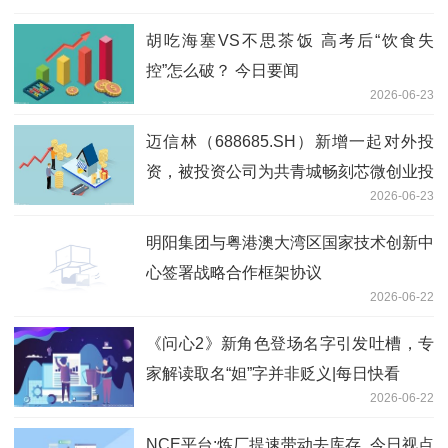
胡吃海塞VS不思茶饭 高考后“饮食失
控”怎么破？ 今日要闻
2026-06-23
迈信林（688685.SH）新增一起对外投
资，被投资公司为共青城畅刻芯微创业投
2026-06-23
资合伙企业（有限合伙）
明阳集团与粤港澳大湾区国家技术创新中
心签署战略合作框架协议
2026-06-22
《问心2》新角色登场名字引发吐槽，专
家解读取名“妲”字并非贬义|每日快看
2026-06-22
NCE平台:炼厂提速带动去库存_今日视点