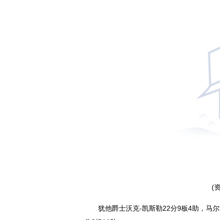
(
犹他爵士沃克-凯斯勒22分9板4助，马尔