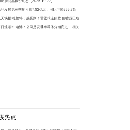
丙烯腈商品报价动态（2025-10-22）
保利发展第三季度亏损7.82亿元，同比下降299.2%
天天快报!杜兰特：感受到了雷霆球迷的爱 但嘘我已成
为球队文化的一部分
每日速读!中电港：公司是安世半导体分销商之一 相关
产品线收入占公司整体收入比例较小
度热点