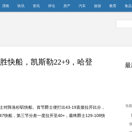
渭南
快讯
资讯
评论
房产
汽车
旅游
教育
食品
8大胜快船，凯斯勒22+9，哈登
最
当前
爵士对阵洛杉矶快船。首节爵士便打出43-19直接拉开比分，
胜
7快船，第三节分差一度拉开至40+，最终爵士129-108快