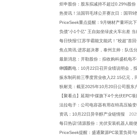
炬申股份：股东拟减持不超过0.29%股份
热资讯！法国羽毛球公开赛次日：国羽9
PriceSeek重点提醒：9月钢材产量环
负债“小1个亿” 王自如坐绿皮火车出差 
每日快报!江苏学霸能文能武！“校超”首回
焦点简讯:进苏超决赛，泰州主帅：队伍
最新消息：开勒股份：拟收购科盛机电不低
20:50
中国西电：10月22日召开业绩说明会，
振东制药前三季度营业收入22.15亿元，同
狄耐克：截至2025年10月20日公司股东户
【聚看点】延期!中煤旗下4个光伏EPC
法拉电子：公司电容器有用在特高压输变
资讯：10月22日异辛醇产业链情报
202
每日热议!清源股份：光伏安装机器人能使安
PriceSeek提醒：盛通聚源PC装置负荷