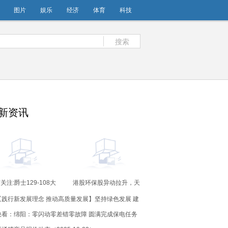
图片
娱乐
经济
体育
科技
搜索
新资讯
关注:爵士129-108大
港股环保股异动拉升，天
快船，凯斯勒22+9，
津创业环保股份一度涨超
【践行新发展理念 推动高质量发展】坚持绿色发展 建
120%
哈登15+11
设美丽中国
快看：绵阳：零闪动零差错零故障 圆满完成保电任务