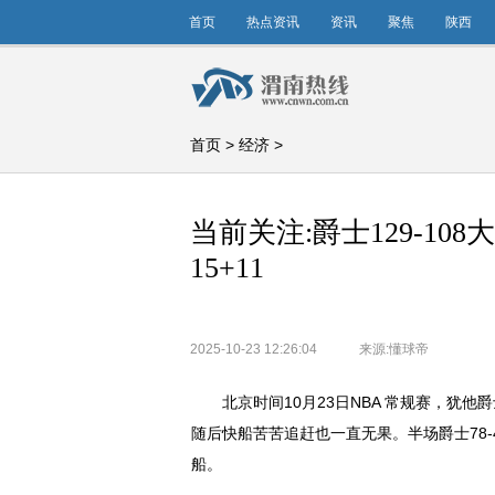
首页
热点资讯
资讯
聚焦
陕西
首页
>
经济
>
当前关注:爵士129-10
15+11
2025-10-23 12:26:04
来源:懂球帝
北京时间10月23日NBA 常规赛，犹他
随后快船苦苦追赶也一直无果。半场爵士78-4
船。