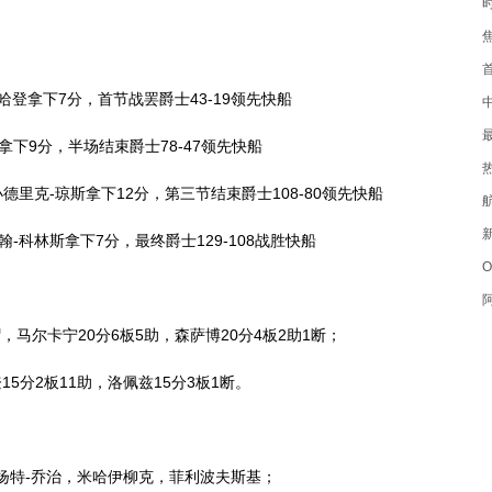
哈登拿下7分，首节战罢爵士43-19领先快船
下9分，半场结束爵士78-47领先快船
德里克-琼斯拿下12分，第三节结束爵士108-80领先快船
-科林斯拿下7分，最终爵士129-108战胜快船
v
帽，马尔卡宁20分6板5助，森萨博20分4板2助1断；
15分2板11助，洛佩兹15分3板1断。
扬特-乔治，米哈伊柳克，菲利波夫斯基；