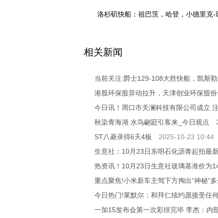
洛杉矶快船：祖巴茨，哈登，小德里克-
关键词：
琼斯
快船队
犹他爵士队
詹姆
相关新闻
当前关注:爵士129-108大胜快船，凯斯勒2
港股环保股异动拉升，天津创业环保股份一
今日讯！周口市关澜科技有限公司成立 
秋染青海湖 水鸟翩跹引客来_今日观点
ST八菱录得6天4板
2025-10-23 10:44
生意社：10月23日东明石化沥青起拍最
热资讯！10月23日生意社玻璃基准价为14
重点聚焦!小米新车主驾下方掏出“神秘”
今日热门!莱默尔：和拜仁续约愿接受任
一加15发布会第一次彩排完毕 李杰：内