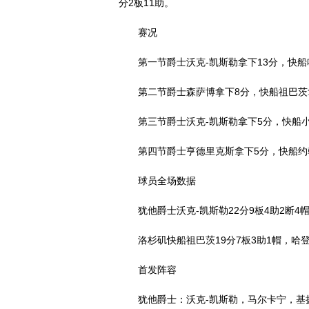
分2板11助。
赛况
第一节爵士沃克-凯斯勒拿下13分，快船
第二节爵士森萨博拿下8分，快船祖巴茨拿
第三节爵士沃克-凯斯勒拿下5分，快船小
第四节爵士亨德里克斯拿下5分，快船约翰
球员全场数据
犹他爵士沃克-凯斯勒22分9板4助2断4
洛杉矶快船祖巴茨19分7板3助1帽，哈登
首发阵容
犹他爵士：沃克-凯斯勒，马尔卡宁，基