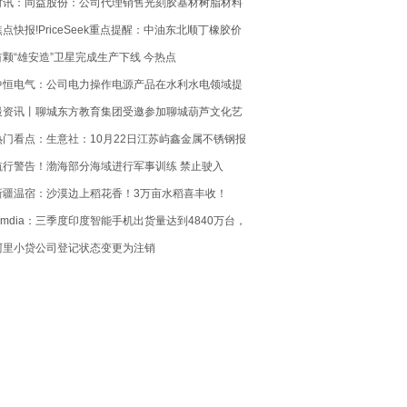
时讯：同益股份：公司代理销售光刻胶基材树脂材料
目前销售占比较小
焦点快报!PriceSeek重点提醒：中油东北顺丁橡胶价
格上调200元
首颗“雄安造”卫星完成生产下线 今热点
中恒电气：公司电力操作电源产品在水利水电领域提
供相关服务 速递
最资讯丨聊城东方教育集团受邀参加聊城葫芦文化艺
术节开幕式
热门看点：生意社：10月22日江苏屿鑫金属不锈钢报
价下跌
航行警告！渤海部分海域进行军事训练 禁止驶入
新疆温宿：沙漠边上稻花香！3万亩水稻喜丰收！
Omdia：三季度印度智能手机出货量达到4840万台，
ivo成销冠 热头条
阿里小贷公司登记状态变更为注销