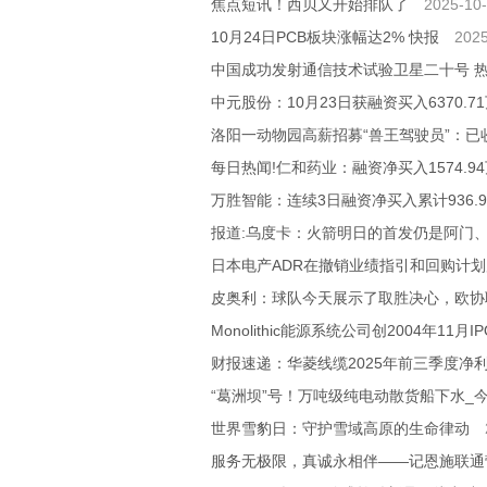
焦点短讯！西贝又开始排队了
2025-10-
10月24日PCB板块涨幅达2% 快报
2025
中国成功发射通信技术试验卫星二十号 
中元股份：10月23日获融资买入6370.7
洛阳一动物园高薪招募“兽王驾驶员”：已
每日热闻!仁和药业：融资净买入1574.94
万胜智能：连续3日融资净买入累计936.93
报道:乌度卡：火箭明日的首发仍是阿门
日本电产ADR在撤销业绩指引和回购计划
皮奥利：球队今天展示了取胜决心，欧协
Monolithic能源系统公司创2004年11月
财报速递：华菱线缆2025年前三季度净利润
“葛洲坝”号！万吨级纯电动散货船下水_
世界雪豹日：守护雪域高原的生命律动
服务无极限，真诚永相伴——记恩施联通