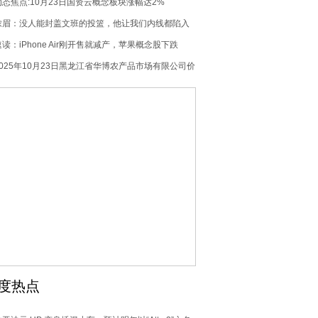
活动-每日视讯
动态焦点:10月23日国资云概念板块涨幅达2%
浓眉：没人能封盖文班的投篮，他让我们内线都陷入
了犯规麻烦 百事通
速读：iPhone Air刚开售就减产，苹果概念股下跌
2025年10月23日黑龙江省华博农产品市场有限公司价
格行情-当前关注
度热点