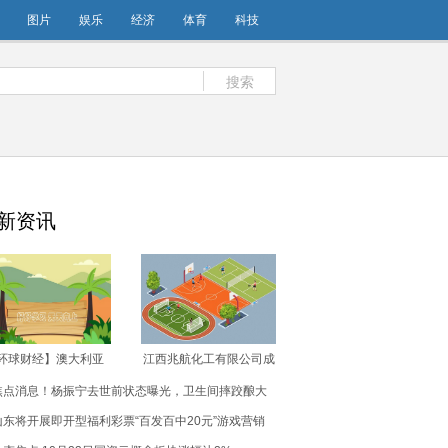
图片
娱乐
经济
体育
科技
搜索
新资讯
环球财经】澳大利亚
江西兆航化工有限公司成
24-25财年经济或增长
立 注册资本10万人民币-
焦点消息！杨振宁去世前状态曝光，卫生间摔跤酿大
.4% 与前一财年持平
新要闻
祸！翁帆疑早已接受了现实
山东将开展即开型福利彩票“百发百中20元”游戏营销