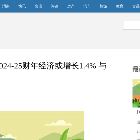
渭南
快讯
资讯
评论
房产
汽车
旅游
教育
食品
4-25财年经济或增长1.4% 与
最
【
20
1