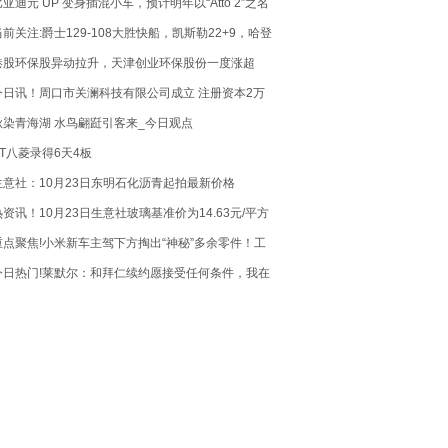
比亚迪元 UP 变身插混小车，预计明年以“Atto 2”之名
在欧洲上市-每日快报
当前关注:爵士129-108大胜快船，凯斯勒22+9，哈登
5+11
港股环保股异动拉升，天津创业环保股份一度涨超
20%
今日讯！周口市关澜科技有限公司成立 注册资本2万
人民币
秋染青海湖 水鸟翩跹引客来_今日观点
ST八菱录得6天4板
生意社：10月23日东明石化沥青起拍最新价格
热资讯！10月23日生意社玻璃基准价为14.63元/平方
米
重点聚焦!小米新车主驾下方掏出“神秘”多余零件！工
作人员一片沉默 细思恐极
今日热门!莱默尔：和拜仁续约愿接受任何条件，我在
这里感觉很舒服