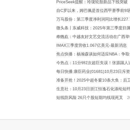
PriceSeek提醒：玲珑轮胎新品下线突破
自C罗以来，姆巴佩是首位西甲赛季前9
万马股份：第三季度净利润同比增长227.
微头条丨东威科技：2025年第三季度归属
20:51
今热点：中越友好文艺交流活动在广西举
IMAX三季度营收1.067亿美元-最新消息
焦点快播：杨瀚森谈如何适应NBA：争
今热点：11分钟2次超巨失误！张源踢
每日快播:康臣药业(01681)10月23日斥资
准备开抢！2025中超冬窗10条大鱼：后
生意社：10月23日浙江恒逸石化涤纶短
短线防风险 26只个股短期均线现死叉
2