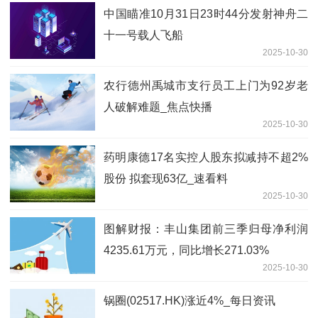
中国瞄准10月31日23时44分发射神舟二
十一号载人飞船
2025-10-30
农行德州禹城市支行员工上门为92岁老
人破解难题_焦点快播
2025-10-30
药明康德17名实控人股东拟减持不超2%
股份 拟套现63亿_速看料
2025-10-30
图解财报：丰山集团前三季归母净利润
4235.61万元，同比增长271.03%
2025-10-30
锅圈(02517.HK)涨近4%_每日资讯