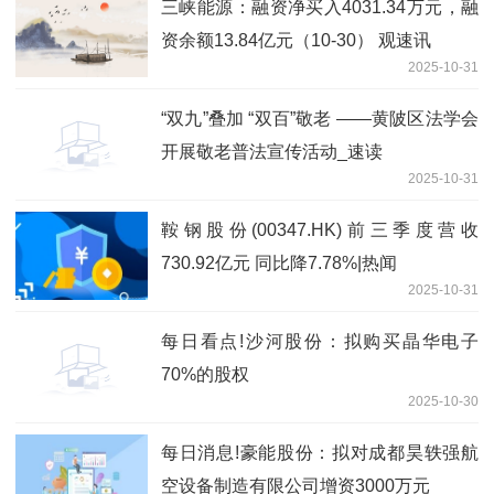
三峡能源：融资净买入4031.34万元，融
资余额13.84亿元（10-30） 观速讯
2025-10-31
“双九”叠加 “双百”敬老​ ——黄陂区法学会
开展敬老普法宣传活动_速读
2025-10-31
鞍钢股份(00347.HK)前三季度营收
730.92亿元 同比降7.78%|热闻
2025-10-31
每日看点!沙河股份：拟购买晶华电子
70%的股权
2025-10-30
每日消息!豪能股份：拟对成都昊轶强航
空设备制造有限公司增资3000万元