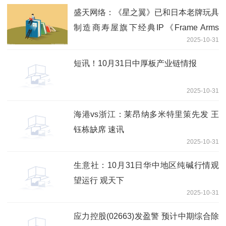
盛天网络：《星之翼》已和日本老牌玩具
制造商寿屋旗下经典IP《Frame Arms
2025-10-31
Girl》（机甲少女）以及知名模玩品牌
《大漫匠AniMester | 核金重构》系列展
短讯！10月31日中厚板产业链情报
开联动，IP价值受到广泛认可
2025-10-31
海港vs浙江：莱昂纳多米特里策先发 王
钰栋缺席 速讯
2025-10-31
生意社：10月31日华中地区纯碱行情观
望运行 观天下
2025-10-31
应力控股(02663)发盈警 预计中期综合除