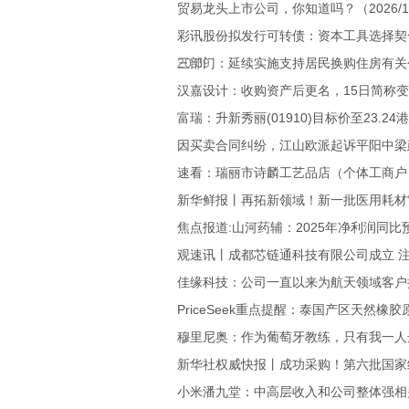
贸易龙头上市公司，你知道吗？（2026/1/
彩讯股份拟发行可转债：资本工具选择契合
20:09
三部门：延续实施支持居民换购住房有关
汉嘉设计：收购资产后更名，15日简称变“
富瑞：升新秀丽(01910)目标价至23.24
因买卖合同纠纷，江山欧派起诉平阳中梁
速看：瑞丽市诗麟工艺品店（个体工商户）
新华鲜报丨再拓新领域！新一批医用耗材“
焦点报道:山河药辅：2025年净利润同比预增3
观速讯丨成都芯链通科技有限公司成立 
佳缘科技：公司一直以来为航天领域客户
PriceSeek重点提醒：泰国产区天然橡
穆里尼奥：作为葡萄牙教练，只有我一人
新华社权威快报丨成功采购！第六批国家
小米潘九堂：中高层收入和公司整体强相