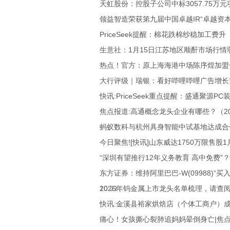
天虹股份：控股子公司中标3057.75万元
领益智造荣获第九届中国卓越IR“卓越资
PriceSeek提醒：棉花跌棉纱稳加工费升
生意社：1月15日江苏地区顺酐市场行情
热点！官方：原上海海港中场陈序煌加盟
大行评级｜瑞银：看好哔哩哔哩广告增长前
快讯:PriceSeek重点提醒：盛通聚源P
焦点报道:高通概念龙头企业有哪些？（2026
蚂蚁数科与杭州具身智能中试基地达成合
今日聚焦![快讯]山东威达1750万限售股1
“深圳有望推行12年义务教育 高中免费”
东方证券：维持阿里巴巴-W(09988)“买
10:21
2026年钨金属上市龙头名单梳理，请查阅(20
快讯:金溪县裕家烘焙店（个体工商户）成
痛心！女孩撕心裂肺追妈妈晕倒身亡|焦