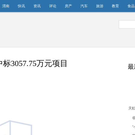
渭南
快讯
资讯
评论
房产
汽车
旅游
教育
食品
3057.75万元项目
最
天
标