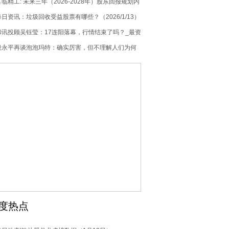
富临精工: 未来三年（2026-2028年）股东回报规划内
容摘要|通讯
每日资讯：垃圾回收受益股票有哪些？（2026/1/13）
和讯投顾吴钰莹：17连阳落幕，行情结束了吗？_最资
讯
段永平再谈泡泡玛特：确实厉害，但不理解人们为何
需要，万一过两年大家都不要了呢？
度热点