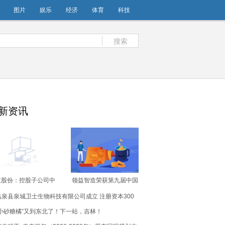
图片
娱乐
经济
体育
科技
搜索
新资讯
虹股份：控股子公司中
领益智造荣获第九届中国
3057.75万元项目
卓越IR“卓越资本市场沟
临泉县泉城卫士生物科技有限公司成立 注册资本300
通奖”_当前热议
万人民币
“小砂糖橘”又到东北了！下一站，吉林！