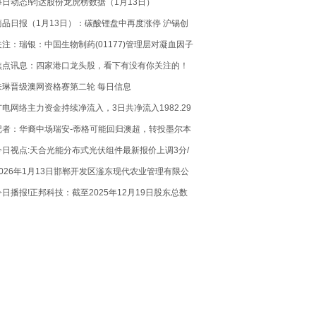
每日动态!钧达股份龙虎榜数据（1月13日）
商品日报（1月13日）：碳酸锂盘中再度涨停 沪锡创
上市新高 每日热点
关注：瑞银：中国生物制药(01177)管理层对凝血因子
VIIa入选国家医保目录感乐观 目标价12.2港元
焦点讯息：四家港口龙头股，看下有没有你关注的！
2026/1/13）
朱琳晋级澳网资格赛第二轮 每日信息
广电网络主力资金持续净流入，3日共净流入1982.29
万元
记者：华裔中场瑞安-蒂格可能回归澳超，转投墨尔本
城
今日视点:天合光能分布式光伏组件最新报价上调3分/
瓦
2026年1月13日邯郸开发区滏东现代农业管理有限公
司价格行情
今日播报!正邦科技：截至2025年12月19日股东总数
16.29万户