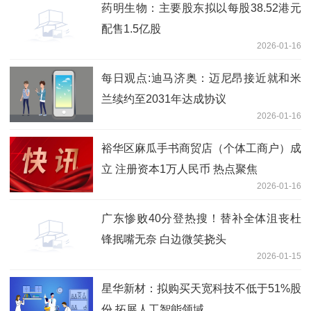
药明生物：主要股东拟以每股38.52港元
配售1.5亿股
2026-01-16
每日观点:迪马济奥：迈尼昂接近就和米
兰续约至2031年达成协议
2026-01-16
裕华区麻瓜手书商贸店（个体工商户）成
立 注册资本1万人民币 热点聚焦
2026-01-16
广东惨败40分登热搜！替补全体沮丧杜
锋抿嘴无奈 白边微笑挠头
2026-01-15
星华新材：拟购买天宽科技不低于51%股
份 拓展人工智能领域