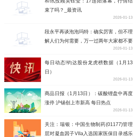
和讯投顾吴钰莹：17连阳落幕，行情结
束了吗？_最资讯
2026-01-13
段永平再谈泡泡玛特：确实厉害，但不理
解人们为何需要，万一过两年大家都不要
2026-01-13
了呢？
每日动态!钧达股份龙虎榜数据（1月13
日）
2026-01-13
商品日报（1月13日）：碳酸锂盘中再度
涨停 沪锡创上市新高 每日热点
2026-01-13
关注：瑞银：中国生物制药(01177)管理
层对凝血因子VIIa入选国家医保目录感乐