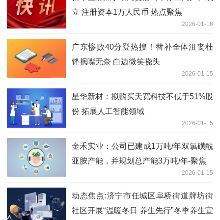
立 注册资本1万人民币 热点聚焦
2026-01-16
广东惨败40分登热搜！替补全体沮丧杜
锋抿嘴无奈 白边微笑挠头
2026-01-15
星华新材：拟购买天宽科技不低于51%股
份 拓展人工智能领域
2026-01-15
金禾实业：公司已建成1万吨/年双氯磺酰
亚胺产能，并规划总产能3万吨/年-聚焦
2026-01-15
动态焦点:济宁市任城区阜桥街道牌坊街
社区开展“温暖冬日 养生先行”冬季养生宣