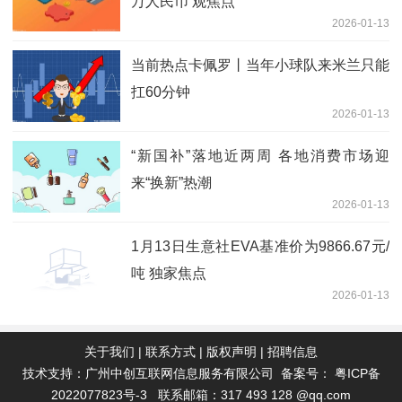
万人民币 观焦点
2026-01-13
当前热点卡佩罗丨当年小球队来米兰只能
扛60分钟
2026-01-13
“新国补”落地近两周 各地消费市场迎
来“换新”热潮
2026-01-13
1月13日生意社EVA基准价为9866.67元/
吨 独家焦点
2026-01-13
关于我们
|
联系方式
|
版权声明
|
招聘信息
技术支持：广州中创互联网信息服务有限公司 备案号：
粤ICP备
2022077823号-3
联系邮箱：317 493 128 @qq.com