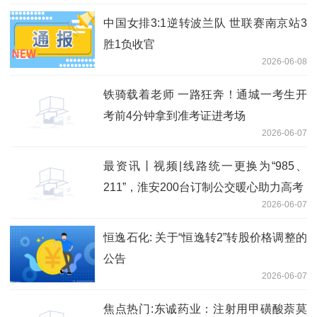
中国女排3:1逆转波兰队 世联赛南京站3
胜1负收官
2026-06-08
铁骑载着老师 一路狂奔！通城一考生开
考前4分钟拿到准考证进考场
2026-06-07
最资讯丨视频|线路统一更换为“985、
211”，淮安200台订制公交暖心助力高考
2026-06-07
恒逸石化: 关于“恒逸转2”转股价格调整的
公告
2026-06-07
焦点热门:东诚药业：注射用甲磺酸萘莫