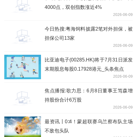
4000点，双创指数涨近4%
2026-06-09
今日热搜:粤海饲料披露2笔对外担保，被
担保公司13家
2026-06-09
比亚迪电子(00285.HK)将于7月31日派发
末期股息每股0.17928港元_头条焦点
2026-06-09
焦点播报:歌力思：6月8日董事王笃森增
持股份合计6万股
2026-06-09
最资讯丨0∶4！蒙超联赛乌兰察布队主场
不敌包头队