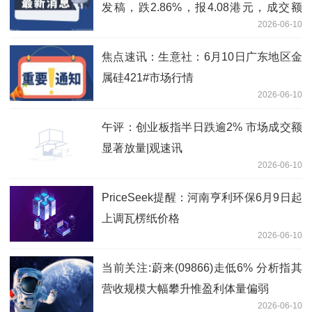
发稿，跌2.86%，报4.08港元，成交额
2026-06-10
1778.92万港元-即时
焦点速讯：生意社：6月10日广东地区金
属硅421#市场行情
2026-06-10
午评：创业板指半日跌逾2% 市场成交额
显著放量|观速讯
2026-06-10
PriceSeek提醒：河南亨利环保6月9日起
上调瓦楞纸价格
2026-06-10
当前关注:蔚来(09866)走低6% 分析指其
营收规模大幅攀升惟盈利体量偏弱
2026-06-10