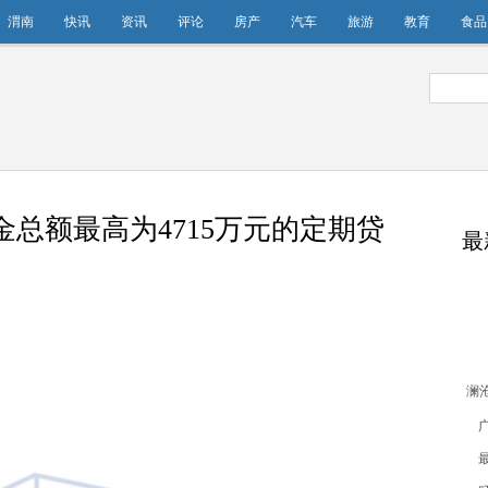
渭南
快讯
资讯
评论
房产
汽车
旅游
教育
食品
本金总额最高为4715万元的定期贷
最
澜沧
金
的定