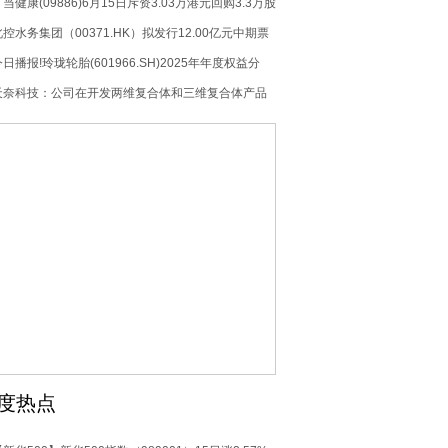
症获注册批准
当健康(09886)6月15日斥资3.03万港元回购3.3万股
_热议
北控水务集团（00371.HK）拟发行12.00亿元中期票
据 今日热搜
日播报!玲珑轮胎(601966.SH)2025年年度权益分
派：每股派利0.042元
天奈科技：公司在开发两维复合体和三维复合体产品
度热点