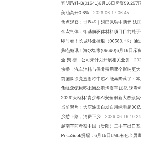
宜明昂科-B(01541)6月16日斥资59.25
美油高开0.6%
2026-06-17 06:45
焦点观察：世界杯｜姆巴佩独中两元 法国
金宏气体：钼基前驱体材料项目目前处于
即时看！长城环亚控股（00583.HK）
18:57
焦点短讯！海尔智家(06690)6月16日斥资
全 聚 德：公司未计划开展相关业务
202
快播：汽车油耗与保养费用哪个影响更大
前国脚徐亮直播称中超不能再降薪了：本
焦
华峰化学旗下上海公司增资至10亿 速看
2026-06-16 15:44
2026“天枢杯”青少年AI安全创新大赛颁
当前聚焦：大庆油田自发自用绿电超30
乡愁上路，消费下乡
2026-06-16 10:24
越南车商考察中国（贵阳）二手车出口基
PriceSeek提醒：6月15日LME有色