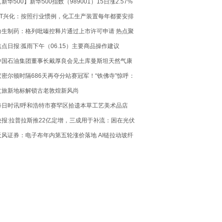
新华500】新华500指数（989001）15日涨2.57%
ST兴化：按照行业惯例，化工生产装置每年都要安排
计划检修 微头条
力生制药：格列吡嗪控释片通过上市许可申请 热点聚
焦
焦点日报:孤雨下午（06.15）主要商品操作建议
中国石油集团董事长戴厚良会见土库曼斯坦天然气康
采恩副总裁阿尔恰耶夫
汉密尔顿时隔686天再夺分站赛冠军！“铁佛寺”惊呼：
计划有变，准备争冠
文旅新地标解锁古老敦煌新风尚
每日时讯!呼和浩特市赛罕区拾遗本草工艺美术品店
（个体工商户）成立 注册资本1万人民币
快报:拉普拉斯推22亿定增，三成用于补流：困在光伏
周期里，半导体能否成第二曲线？
天风证券：电子布年内第五轮涨价落地 AI链拉动玻纤
景气延续