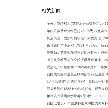
关键词：
财经频道
财经资讯
相关新闻
澜沧古茶(06911)获授本金总额最高为4
年内公募基金分红已超775亿元 权益基
焦点关注：股票行情快报：果麦文化（3010
19:45
讯飞医疗与印尼PT DSST Mas Gemil
唯赛勃：董事会秘书王兴韬增持公司股份24
山东航空航天与低空经济母基金落地
20
观热点：中集集团：2026年8月10日将派发
我国成功发射卫星互联网低轨22组卫星|
从“排队进窗”到“进门即办”！贵阳经开区
11:03
互太纺织(01382.HK)跌超10%，截至发稿
条
快资讯：瑞玛精密录得7天3板
2026-06-17 10:42
2026-06
我国已建设25个皮肤科国家中医优势专科