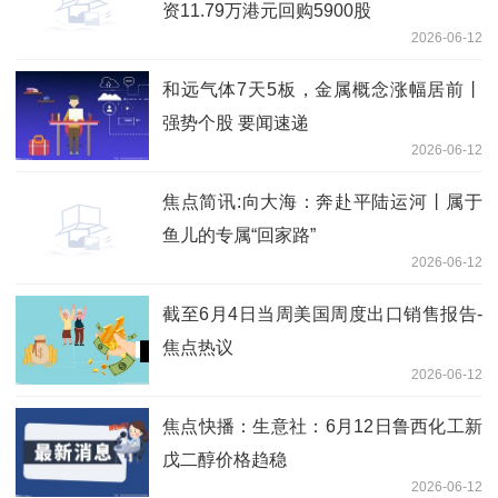
资11.79万港元回购5900股
2026-06-12
和远气体7天5板，金属概念涨幅居前丨
强势个股 要闻速递
2026-06-12
焦点简讯:向大海：奔赴平陆运河丨属于
鱼儿的专属“回家路”
2026-06-12
截至6月4日当周美国周度出口销售报告-
焦点热议
2026-06-12
焦点快播：生意社：6月12日鲁西化工新
戊二醇价格趋稳
2026-06-12