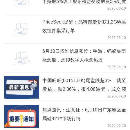
于持股5%以上股东权益变动触及5%刻度
2026-06-10
的提示性公告
PriceSeek提醒：晶科能源斩获1.2GW高
效组件集采订单
2026-06-10
6月10日拓维信息涨停：手游，蚂蚁集团
概念股，虚拟数字人概念热股
2026-06-10
中国旺旺(00151.HK)尾盘跌超3%，截至
发稿，跌2.86%，报4.08港元，成交额
2026-06-10
1778.92万港元-即时
焦点速讯：生意社：6月10日广东地区金
属硅421#市场行情
2026-06-10