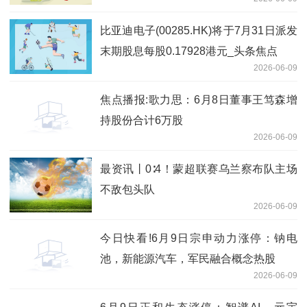
比亚迪电子(00285.HK)将于7月31日派发
末期股息每股0.17928港元_头条焦点
2026-06-09
焦点播报:歌力思：6月8日董事王笃森增
持股份合计6万股
2026-06-09
最资讯丨0∶4！蒙超联赛乌兰察布队主场
不敌包头队
2026-06-09
今日快看!6月9日宗申动力涨停：钠电
池，新能源汽车，军民融合概念热股
2026-06-09