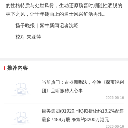
的性格特质与处世风骨，生动还原魏晋时期随性洒脱的
林下之风，让千年砖画上的名士风采鲜活再现。
扬子晚报｜紫牛新闻记者沈昭
校对 朱亚萍
推荐内容
当前热门：古器新唱法，今晚《探宝说创
团》且听搬砖人心事
2026-06-16
巨美集团(01920.HK)拟折让约13.2%配售
最多7488万股 净筹约3200万港元
2026-06-16