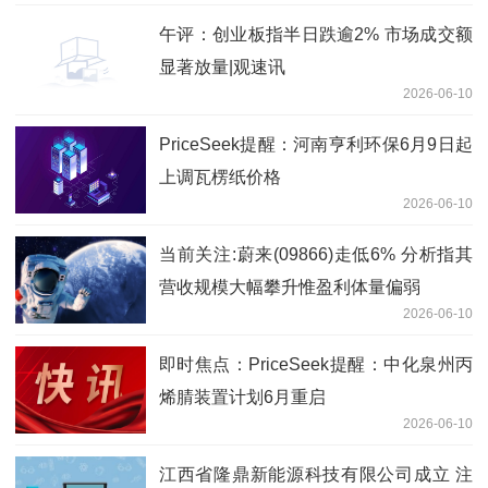
午评：创业板指半日跌逾2% 市场成交额
显著放量|观速讯
2026-06-10
PriceSeek提醒：河南亨利环保6月9日起
上调瓦楞纸价格
2026-06-10
当前关注:蔚来(09866)走低6% 分析指其
营收规模大幅攀升惟盈利体量偏弱
2026-06-10
即时焦点：PriceSeek提醒：中化泉州丙
烯腈装置计划6月重启
2026-06-10
江西省隆鼎新能源科技有限公司成立 注