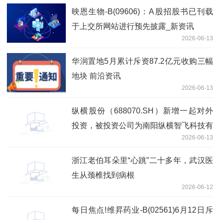
映恩生物-B(09606)：A股招股书已刊载
于上交所网站进行预先披露_新资讯
2026-06-13
华润置地5月累计斥资87.2亿元收购三幅
地块 前沿资讯
2026-06-13
纵横股份（688070.SH）新增一起对外
投资，被投资公司为南阳纵横智飞科技有
2026-06-13
限公司|每日视讯
浙江老伯耳朵里“心跳”二十多年，武汉医
生从颈椎找到病根
2026-06-12
每日焦点!维昇药业-B(02561)6月12日斥