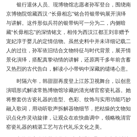
银行退休人员、现博物馆志愿者孙军登台，围绕南
京博物院馆藏西汉·“长毋相忘”铭合符银带钩展开演绎
与讲解。这件形似兵符的银带钩可一分为二，内侧暗
藏“长毋相忘”的深情铭文，相传为西汉江都王刘非赠予
宠妃淳于婴儿的定情信物。虽然史料中并未详细记载二
人的过往，孙军依旧结合文物特征与时代背景，展开情
景化演绎，搭配真挚动情的讲解，还原两千多年前含蓄
又热烈的古代告白，解读小小带钩中深藏的缱绻心意。
时隔六年，韩甜甜再度登上江苏卫视舞台，以创意
演唱形式解读常熟博物馆珍藏的清光绪官窑瓷礼器。她
将整套仿古瓷礼器的造型、色彩、纹饰与实用功能巧妙
融入歌词，用动听歌声拆解器物细节，把枯燥的文物知
识点化作灵动旋律，让观众在欢快曲调中，领略晚清官
窑瓷礼器的精湛工艺与古代礼乐文化之美。