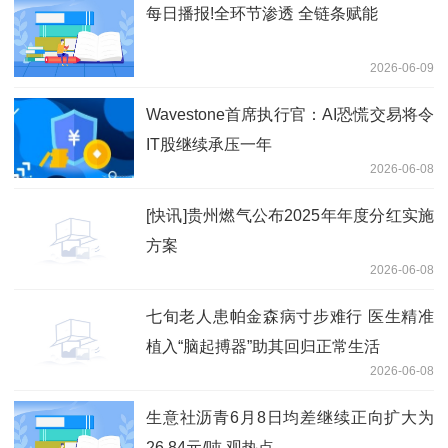
每日播报!全环节渗透 全链条赋能
2026-06-09
Wavestone首席执行官：AI恐慌交易将令
IT股继续承压一年
2026-06-08
[快讯]贵州燃气公布2025年年度分红实施
方案
2026-06-08
七旬老人患帕金森病寸步难行 医生精准
植入“脑起搏器”助其回归正常生活
2026-06-08
生意社沥青6月8日均差继续正向扩大为
26.84元/吨 观热点