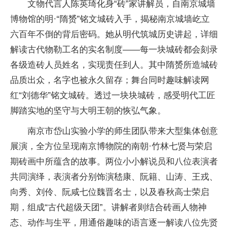
文物代言人陈英琦化身“砖”家讲解员，自南京城墙
博物馆的明·“隋赟”铭文城砖入手，揭秘南京城墙屹立
六百年不倒的背后密码。她从明代筑城历史讲起，详细
解读古代物勒工名的实名制度——每一块城砖都会刻录
各级造砖人员姓名，实现责任到人。其中隋赟所造城砖
品质出众，名字也被永久留存；舞台同时趣味解读网
红“刘德华”铭文城砖。透过一块块城砖，感受明代工匠
脚踏实地的坚守与大明王朝的恢弘气象。
南京市岱山实验小学的师生团队带来大型集体创意
展演，全方位呈现南京博物院的南朝·竹林七贤与荣启
期砖画中所蕴含的故事。两位小小解说员和八位表演者
共同演绎，表演者分别饰演嵇康、阮籍、山涛、王戎、
向秀、刘伶、阮咸七位魏晋名士，以及春秋高士荣启
期，组成“古代超级天团”。讲解者则结合砖画人物神
态、动作与生平，用通俗趣味的语言逐一解读八位先贤