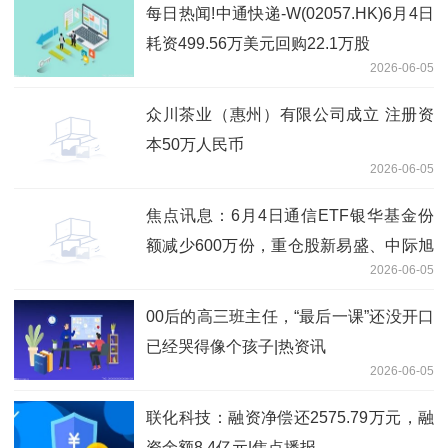
每日热闻!中通快递-W(02057.HK)6月4日
耗资499.56万美元回购22.1万股
2026-06-05
众川茶业（惠州）有限公司成立 注册资
本50万人民币
2026-06-05
焦点讯息：6月4日通信ETF银华基金份
额减少600万份，重仓股新易盛、中际旭
2026-06-05
创、立讯精密
00后的高三班主任，“最后一课”还没开口
已经哭得像个孩子|热资讯
2026-06-05
联化科技：融资净偿还2575.79万元，融
资余额8.4亿元|焦点播报