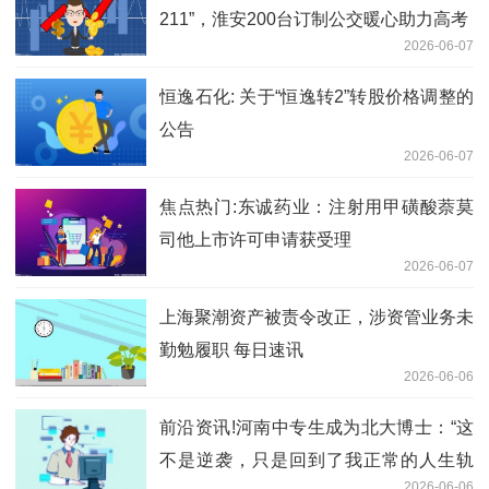
211”，淮安200台订制公交暖心助力高考
2026-06-07
恒逸石化: 关于“恒逸转2”转股价格调整的
公告
2026-06-07
焦点热门:东诚药业：注射用甲磺酸萘莫
司他上市许可申请获受理
2026-06-07
上海聚潮资产被责令改正，涉资管业务未
勤勉履职 每日速讯
2026-06-06
前沿资讯!河南中专生成为北大博士：“这
不是逆袭，只是回到了我正常的人生轨
2026-06-06