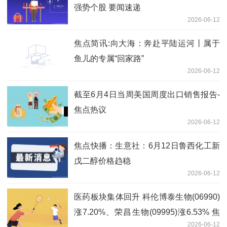
强势个股 要闻速递
2026-06-12
焦点简讯:向大海：奔赴平陆运河丨属于
鱼儿的专属“回家路”
2026-06-12
截至6月4日当周美国周度出口销售报告-
焦点热议
2026-06-12
焦点快播：生意社：6月12日鲁西化工新
戊二醇价格趋稳
2026-06-12
医药板块集体回升 科伦博泰生物(06990)
涨7.20%、荣昌生物(09995)涨6.53% 焦
2026-06-12