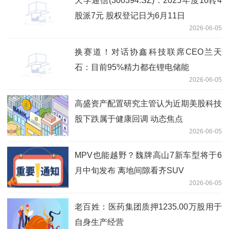
天孚通信(300394.SZ)：2025年度10转4
股派7元 股权登记日为6月11日
2026-06-05
换赛道！对话协鑫科技联席CEO兰天
石：目前95%精力都在锂电储能
2026-06-05
高盛资产配置研究主管认为近期美股科技
股下跌属于健康回调 动态焦点
2026-06-05
MPV也能越野？魏牌高山7新车型将于6
月中旬发布 离地间隙看齐SUV
2026-06-05
老百姓：医药集团质押1235.00万股用于
自身生产经营