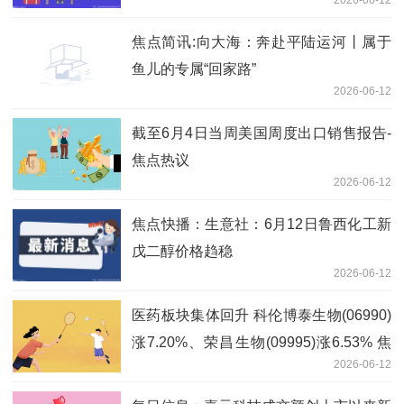
焦点简讯:向大海：奔赴平陆运河丨属于
鱼儿的专属“回家路”
2026-06-12
截至6月4日当周美国周度出口销售报告-
焦点热议
2026-06-12
焦点快播：生意社：6月12日鲁西化工新
戊二醇价格趋稳
2026-06-12
医药板块集体回升 科伦博泰生物(06990)
涨7.20%、荣昌生物(09995)涨6.53% 焦
2026-06-12
点消息