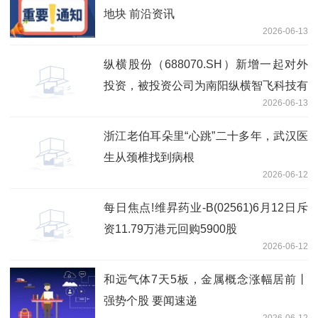
地块 前沿资讯
2026-06-13
纵横股份（688070.SH）新增一起对外
投资，被投资公司为南阳纵横智飞科技有
2026-06-13
限公司|每日视讯
浙江老伯耳朵里“心跳”二十多年，武汉医
生从颈椎找到病根
2026-06-12
每日焦点!维昇药业-B(02561)6月12日斥
资11.79万港元回购5900股
2026-06-12
和远气体7天5板，金属概念涨幅居前丨
强势个股 要闻速递
2026-06-12