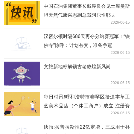
中国石油集团董事长戴厚良会见土库曼斯
坦天然气康采恩副总裁阿尔恰耶夫
2026-06-15
汉密尔顿时隔686天再夺分站赛冠军！“铁
佛寺”惊呼：计划有变，准备争冠
2026-06-15
文旅新地标解锁古老敦煌新风尚
2026-06-15
每日时讯!呼和浩特市赛罕区拾遗本草工
艺美术品店（个体工商户）成立 注册资
2026-06-15
本1万人民币
快报:拉普拉斯推22亿定增，三成用于补