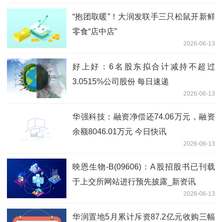
“抱团取暖”！大润发联手三只松鼠开新鲜
零食“店中店”
2026-06-13
好上好：6名股东拟合计减持不超过
3.0515%公司股份 每日速递
2026-06-13
华强科技：融资净偿还74.06万元，融资
余额8046.01万元 今日快讯
2026-06-13
映恩生物-B(09606)：A股招股书已刊载
于上交所网站进行预先披露_新资讯
2026-06-13
华润置地5月累计斥资87.2亿元收购三幅