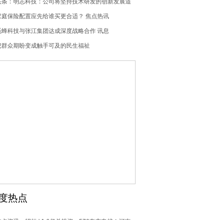
能商业化主导权
头条：明志科技：公司将坚持技术研发的创新发展道
路
家庭保险配置应先给谁买更合适？ 焦点热讯
觅蜂科技与张江集团达成深度战略合作 讯息
把群众期盼变成触手可及的民生福祉
度热点