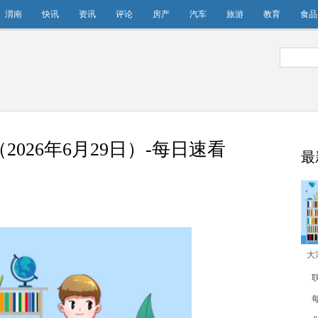
渭南
快讯
资讯
评论
房产
汽车
旅游
教育
食品
26年6月29日）​-每日速看
最
大
（2
联