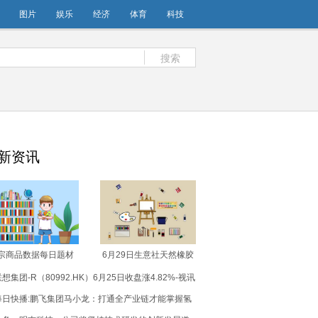
图片
娱乐
经济
体育
科技
搜索
新资讯
宗商品数据每日题材
6月29日生意社天然橡胶
026年6月29日）​-每
基准价为16725.00元/吨
想集团-R（80992.HK）6月25日收盘涨4.82%-视讯
日速看
焦点信息
每日快播:鹏飞集团马小龙：打通全产业链才能掌握氢