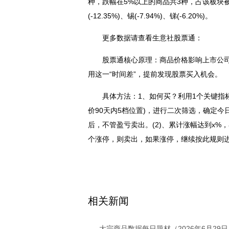
种，跌幅在5%以上的商品共3种，占该板块被
(-12.35%)、锡(-7.94%)、锑(-6.20%)。
更多数据请查看生意社股票通：
股票通核心原理：商品价格影响上市公
用这一“时间差”，提前发现股票买入机会。
具体方法：1、如何买？利用1个关键指标
价90天内5档位置)，进行二次筛选，确定今日
后，不管盈亏卖出。(2)、累计涨幅达到x%，
个涨停，则卖出，如果涨停，继续按此规则进入
关键词：
相关新闻
大宗商品数据每日题材（2026年6月29日