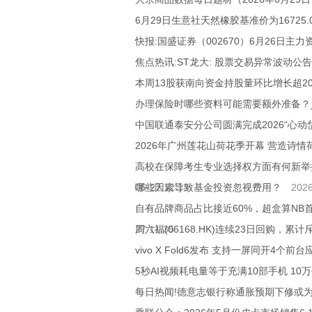
6月29日生意社天然橡胶基准价为16725.
快报:国盛证券（002670）6月26日主力资
焦点热讯:ST龙大: 股票交易异常波动公告
本周13股获南向资金持股量环比增长超20
办理保险时哪些资料可能需要额外准备？
中国联通泰安分公司圆满完成2026“心动
2026年广州莲花山荷花季开幕 营造诗情
高校在保障考生专业选择权方面有何新举措
06-27 12:13
哪些因素导致基金投资忽视费用？
2026
自有品牌商品占比接近60%，超盒算NB
27 11:35
周六福(06168.HK)连续23日回购，累计
vivo X Fold6发布 支持一屏同开4个前
5秒AI视频耗电量等于充满10部手机 10
每日热闻!德意志银行称通胀预期下修或