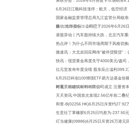
乘联分会：2026年5月份皮卡市场销售6.1
6月26日江顺科技涨停：航天，低空经济
国家金融监督管理总局九江监管分局核准
格
滚动:光华股份：公司已于2026年6月2
2026-06-26 16:47
港股异动丨汽车股持续大跌，北京汽车重
热点评！为什么不同市场周期下风格切换
微速讯：大北农回应网传“被停贷限贷”
快讯：现货黄金再度失守4000美元/盎司，
位元堂发布年度业绩 股东应占溢利399.2
6月25日科创100增强ETF易方达基金
时看
河北景裕建筑材料有限公司成立 注册资本
2026-06-26 07:00
天天资讯:中国首次发现2.56亿年前二叠
和誉-B(02256.HK)6月25日斥资约27.
生意社丁苯橡胶6月25日均差为-237.50
叮当健康(09886)6月25日斥资26万港元回