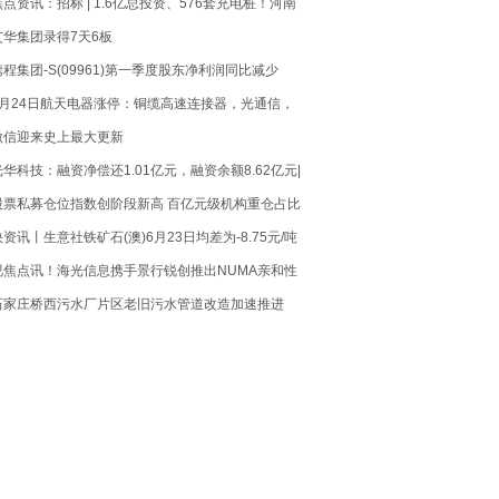
焦点资讯：招标 | 1.6亿总投资、576套充电桩！河南
辉县光储充EPC项目正式招标
艾华集团录得7天6板
携程集团-S(09961)第一季度股东净利润同比减少
1.57% 营收增长17.19% 要闻速递
6月24日航天电器涨停：铜缆高速连接器，光通信，
5G概念热股_当前焦点
微信迎来史上最大更新
光华科技：融资净偿还1.01亿元，融资余额8.62亿元|
焦点讯息
股票私募仓位指数创阶段新高 百亿元级机构重仓占比
超七成 焦点快报
快资讯丨生意社铁矿石(澳)6月23日均差为-8.75元/吨
由负向缩小重新扩大
视焦点讯！海光信息携手景行锐创推出NUMA亲和性
调度联合方案
石家庄桥西污水厂片区老旧污水管道改造加速推进