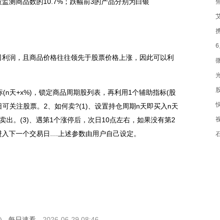
监测商品数的10.7%；跌幅前3的产品分别为白银
4
司利润，且商品价格往往领先于股票价格上涨，因此可以利
(n天+x%)，锁定商品周期股列表，再利用1个辅助指标(股
可关注股票。2、如何卖?(1)、设置持仓周期n天即买入n天
卖出。(3)、遇第1个涨停后，次日10点左右，如果没有第2
下一个交易日....上述参数由用户自己设定。
）​-每日速看
2026-06-29 08:46