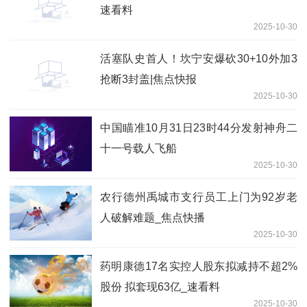
速看料
2025-10-30
活塞队史首人！坎宁安爆砍30+10外加3
抢断3封盖|焦点快报
2025-10-30
中国瞄准10月31日23时44分发射神舟二
十一号载人飞船
2025-10-30
农行德州禹城市支行员工上门为92岁老
人破解难题_焦点快播
2025-10-30
药明康德17名实控人股东拟减持不超2%
股份 拟套现63亿_速看料
2025-10-30