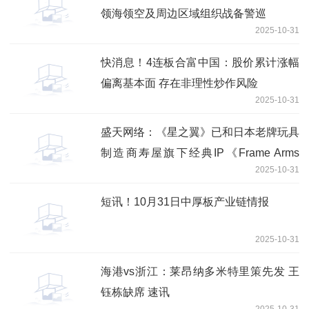
领海领空及周边区域组织战备警巡
2025-10-31
快消息！4连板合富中国：股价累计涨幅
偏离基本面 存在非理性炒作风险
2025-10-31
盛天网络：《星之翼》已和日本老牌玩具
制造商寿屋旗下经典IP《Frame Arms
2025-10-31
Girl》（机甲少女）以及知名模玩品牌
《大漫匠AniMester | 核金重构》系列展
短讯！10月31日中厚板产业链情报
开联动，IP价值受到广泛认可
2025-10-31
海港vs浙江：莱昂纳多米特里策先发 王
钰栋缺席 速讯
2025-10-31