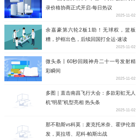
录价格协商正式开启-每日热议
2025-11-02
余嘉豪第六轮2板1助！无球权，篮板
糟，护框出色，后续回国打全运-速读
2025-11-02
微头条丨60秒回顾神舟二十一号发射精
彩瞬间
2025-11-02
多图｜直击南昌飞行大会：多款彩虹无人
机“明星”机型亮相 热头条
2025-11-02
那不勒斯vs科莫：麦克托米奈、霍伊伦首
发，莫拉塔、尼科-帕斯出战