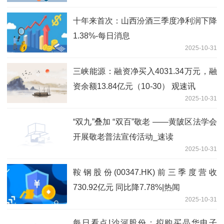
十年来首次：山西汾酒三季度净利润下降
1.38%-每日消息
2025-10-31
三峡能源：融资净买入4031.34万元，融
资余额13.84亿元（10-30） 观速讯
2025-10-31
“双九”叠加 “双百”敬老​ ——黄陂区法学会
开展敬老普法宣传活动_速读
2025-10-31
鞍钢股份(00347.HK)前三季度营收
730.92亿元 同比降7.78%|热闻
2025-10-31
每日看点!沙河股份：拟购买晶华电子