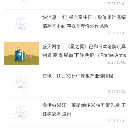
2025-10-31
快消息！4连板合富中国：股价累计涨幅
偏离基本面 存在非理性炒作风险
2025-10-31
盛天网络：《星之翼》已和日本老牌玩具
制造商寿屋旗下经典IP《Frame Arms
2025-10-31
Girl》（机甲少女）以及知名模玩品牌
《大漫匠AniMester | 核金重构》系列展
短讯！10月31日中厚板产业链情报
开联动，IP价值受到广泛认可
2025-10-31
海港vs浙江：莱昂纳多米特里策先发 王
钰栋缺席 速讯
2025-10-31