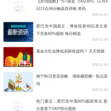
【异动提醒】*ST南置（002305）11月4
日13点46分触及跌停板 资讯
2025-11-04
星巴克中国易主，博裕投资40亿美元拿
下至多60%股权 每日精选
2025-11-04
基金分红会降低实际收益吗？ 天天快报
2025-11-04
南宁秋日赏花攻略，请收藏照搬~ 焦点滚
动
2025-11-04
热门看点：星巴克中国60%股权售出 新
主曾拿下SKP部分股权