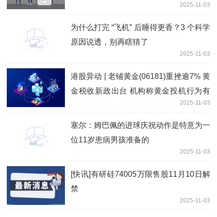
2025-11-03
为什么打完 “飞机” 后睡得更香？3 个科学
原因说透，别再瞎猜了
2025-11-03
港股异动 | 老铺黄金(06181)重挫逾7% 黄
金税收新政出台 机构称黄金投机行为有
2025-11-03
望减少_视点
塞尔：姆巴佩的进球庆祝动作是特意为一
位11岁患病男孩准备的
2025-11-03
[快讯]有研硅74005万限售股11月10日解
禁
2025-11-03