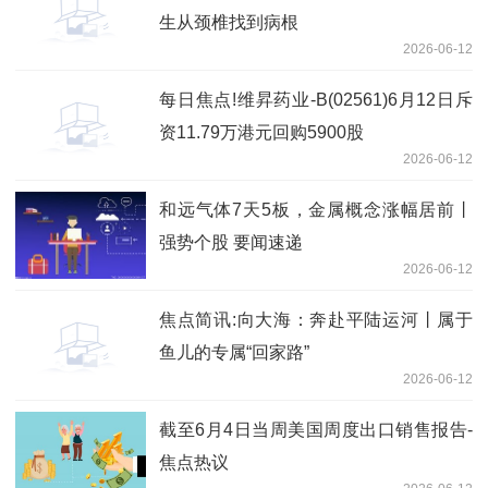
生从颈椎找到病根
2026-06-12
每日焦点!维昇药业-B(02561)6月12日斥
资11.79万港元回购5900股
2026-06-12
和远气体7天5板，金属概念涨幅居前丨
强势个股 要闻速递
2026-06-12
焦点简讯:向大海：奔赴平陆运河丨属于
鱼儿的专属“回家路”
2026-06-12
截至6月4日当周美国周度出口销售报告-
焦点热议