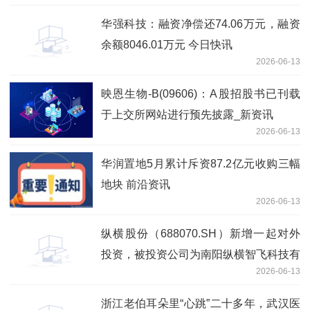
华强科技：融资净偿还74.06万元，融资
余额8046.01万元 今日快讯
2026-06-13
映恩生物-B(09606)：A股招股书已刊载
于上交所网站进行预先披露_新资讯
2026-06-13
华润置地5月累计斥资87.2亿元收购三幅
地块 前沿资讯
2026-06-13
纵横股份（688070.SH）新增一起对外
投资，被投资公司为南阳纵横智飞科技有
2026-06-13
限公司|每日视讯
浙江老伯耳朵里“心跳”二十多年，武汉医