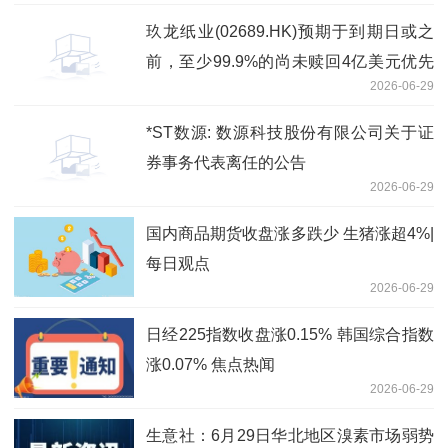
玖龙纸业(02689.HK)预期于到期日或之
前，至少99.9%的尚未赎回4亿美元优先
2026-06-29
永续资本证券总额将获有效交回-资讯
*ST数源: 数源科技股份有限公司关于证
券事务代表离任的公告
2026-06-29
国内商品期货收盘涨多跌少 生猪涨超4%|
每日观点
2026-06-29
日经225指数收盘涨0.15% 韩国综合指数
涨0.07% 焦点热闻
2026-06-29
生意社：6月29日华北地区溴素市场弱势