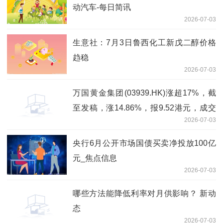
动汽车-每日简讯
2026-07-03
生意社：7月3日鲁西化工新戊二醇价格
趋稳
2026-07-03
万国黄金集团(03939.HK)涨超17%，截
至发稿，涨14.86%，报9.52港元，成交
2026-07-03
额6.79亿港元 新消息
央行6月公开市场国债买卖净投放100亿
元_焦点信息
2026-07-03
哪些方法能降低利率对月供影响？ 新动
态
2026-07-03