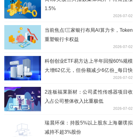
1.5%
2026-07-02
当前焦点!三家银行布局AI算力卡，Token
重塑银行卡权益
2026-07-02
科创创业ETF易方达上半年回报60%规模
大增62亿元，但份额减少6亿份_每日快
2026-07-02
报
2连板福莱新材：公司柔性传感器项目收
入占公司整体收入比重极低
2026-07-02
瑞晨环保：持股5%以上股东上海馨璞拟
减持不超3%股份