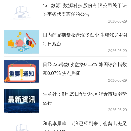
*ST数源: 数源科技股份有限公司关于证
券事务代表离任的公告
2026-06-29
国内商品期货收盘涨多跌少 生猪涨超4%|
每日观点
2026-06-29
日经225指数收盘涨0.15% 韩国综合指数
涨0.07% 焦点热闻
2026-06-29
生意社：6月29日华北地区溴素市场弱势
运行
2026-06-29
和讯李景峰：c浪已经到来，会留出充足