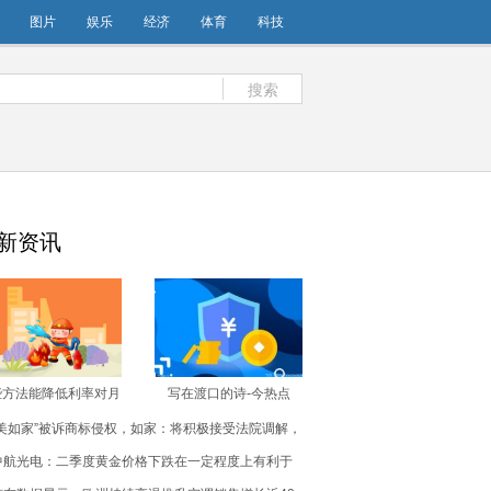
图片
娱乐
经济
体育
科技
搜索
新资讯
些方法能降低利率对月
写在渡口的诗-今热点
供影响？ 新动态
“美如家”被诉商标侵权，如家：将积极接受法院调解，
妥善解决_热讯
中航光电：二季度黄金价格下跌在一定程度上有利于