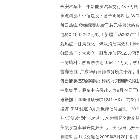
长安汽车上半年新能源汽车交付45.6万辆 
焦点精选！中信建投：首予明略科技-W(02718
长
每日热议!华鲲振宇与智子芯元签署战略
2026-07-02 13:02
电价0.15-0.262元/度！新疆启动20
观热点：甘肃能化：煤炭清洁高效利用转
08:47
每日热门：大宏立：融资净偿还52.57万元
三博脑科：融资净偿还1064.14万元，融资
雷赛智能: 广东华商律师事务所关于深圳
股票的补充法律意见书（一） 即时
每日速递:ST金鸿顺：控股股东所持公司1
202
中集集团：股东中信保诚人寿6月24日至6月
日聚焦
今日报丨比亚迪股份(01211.HK)：前6
2026-07-01 19:41
投资“倒N”触底 8月后反弹信号显现
202
从“反复改”到“一次过”，AI智慧起名助
美债收益率飙升提振美元，美元/日元升至1
翱捷科技-U成交额创2025年8月28日以