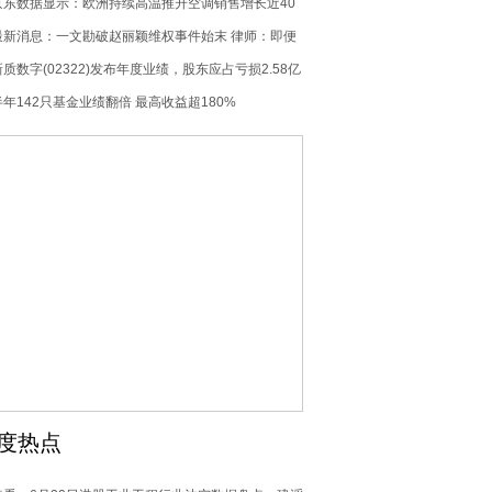
公司成本下降-当前聚焦
京东数据显示：欧洲持续高温推升空调销售增长近40
倍|每日快讯
最新消息：一文勘破赵丽颖维权事件始末 律师：即便
只是转发造谣内容，同样要承担侵权责任
新质数字(02322)发布年度业绩，股东应占亏损2.58亿
港元 同比增加190.34% 7月2日复牌_焦点简讯
半年142只基金业绩翻倍 最高收益超180%
度热点