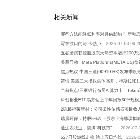
关键词：
合适贷款方式
公积金贷款年
相关新闻
哪些方法能降低利率对月供影响？ 新动
写在渡口的诗-今热点
2026-07-03 09:2
五谷磨房获控股股东天然资本增持200万
美股异动 | Meta Platforms(META.
焦点热议:中国三迪(00910.HK)发布
简讯:美股三大指数集体高开，特斯拉涨1.
当前焦点!三家银行布局AI算力卡，Toke
科创创业ETF易方达上半年回报60%规模
18:15
2连板福莱新材：公司柔性传感器项目收
瑞晨环保：持股5%以上股东上海馨璞拟
通辽农牧业，满满“科技范”！
2026-07-
627只股短线走稳 站上五日均线
2026-0