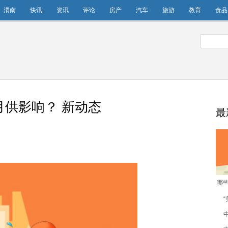
渭南
快讯
资讯
评论
房产
汽车
旅游
教育
食品
供影响？ 新动态
最
哪