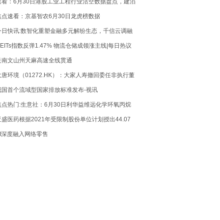
速看：6月30日港股工业工程行业沽空数据盘点，建滔
积层板、胜宏科技、舜宇光学科技沽空金额位居行业
焦点速看：京基智农6月30日龙虎榜数据
前三
今日快讯:数智化重塑金融多元解纷生态，千信云调融
合赋强公证创新诉前化解模式
REITs指数反弹1.47% 物流仓储成领涨主线|每日热议
云南文山州天麻高速全线贯通
大唐环境（01272.HK）：大家人寿撤回委任非执行董
事决议案
我国首个流域型国家排放标准发布-视讯
焦点热门:生意社：6月30日利华益维远化学环氧丙烷
价格动态
亚盛医药根据2021年受限制股份单位计划授出44.07
万份受限制股份单位
AI深度融入网络零售