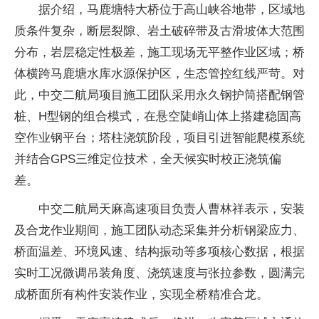
据介绍，马鹿塘特大桥位于高山峡谷地带，区域地
质条件复杂，断层裂隙、岩土破碎带及古滑坡体大范围
分布，岩层稳定性极差，施工现场无平整作业区域；桥
体横跨马鹿塘水库水源保护区，生态管控红线严苛。对
此，中交二航局项目施工团队采用永久钢护筒搭配钢管
桩、H型钢的组合模式，在悬空陡峭山体上搭建稳固高
空作业钢平台；塔柱浇筑阶段，项目引进智能爬模系统
并结合GPS三维定位技术，全天候实时校正浇筑偏
差。
中交二航局天麻高速项目负责人曹林祥表示，安装
及合龙作业期间，施工团队动态采集并分析钢梁应力、
桥面温差、环境风速、结构振动等多项核心数据，根据
实时工况微调吊装角度、浇筑速度与张拉参数，圆满完
成桥面所有构件安装作业，实现全桥精准合龙。