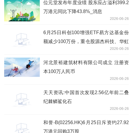
位元堂发布年度业绩 股东应占溢利399.2
万港元同比下降43.8%_消息
2026-06-26
6月25日科创100增强ETF易方达基金份
额减少100万份，重仓股源杰科技、华虹
2026-06-26
公司、睿创微纳 即时看
河北景裕建筑材料有限公司成立 注册资
本100万人民币
2026-06-26
天天资讯:中国首次发现2.56亿年前二叠
纪棘鳞鲨化石
2026-06-26
和誉-B(02256.HK)6月25日斥资约27.92
万港元回购3万股