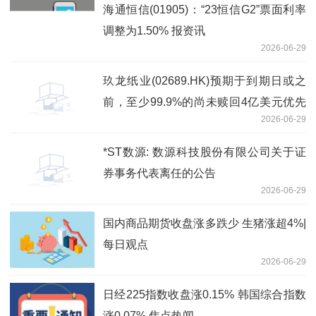
海通恒信(01905)：“23恒信G2”票面利率
调整为1.50% 报资讯
2026-06-29
玖龙纸业(02689.HK)预期于到期日或之
前，至少99.9%的尚未赎回4亿美元优先
2026-06-29
永续资本证券总额将获有效交回-资讯
*ST数源: 数源科技股份有限公司关于证
券事务代表离任的公告
2026-06-29
国内商品期货收盘涨多跌少 生猪涨超4%|
每日观点
2026-06-29
日经225指数收盘涨0.15% 韩国综合指数
涨0.07% 焦点热闻