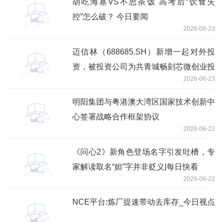
胡吃海塞VS不思茶饭 高考后“饮食失
控”怎么破？ 今日要闻
2026-06-23
迈信林（688685.SH）新增一起对外投
资，被投资公司为共青城畅刻芯微创业投
2026-06-23
资合伙企业（有限合伙）
明阳集团与粤港澳大湾区国家技术创新中
心签署战略合作框架协议
2026-06-22
《问心2》新角色登场名字引发吐槽，专
家解读取名“妲”字并非贬义|每日快看
2026-06-22
NCE平台:炼厂提速带动去库存_今日视点